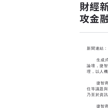
財經新
攻金融
新聞連結 :
生成
論壇，捷智
理，以人
捷智商訊
任等議題與
乃至於資
捷智商訊