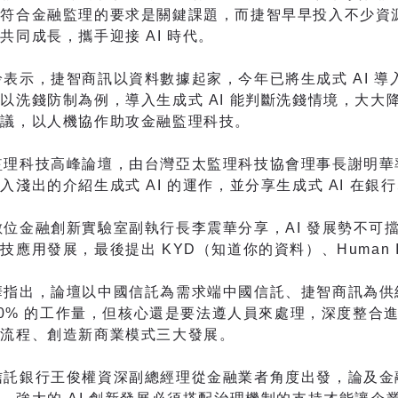
符合金融監理的要求是關鍵課題，而捷智早早投入不少資源
共同成長，攜手迎接 AI 時代。
示，捷智商訊以資料數據起家，今年已將生成式 AI 導
以洗錢防制為例，導入生成式 AI 能判斷洗錢情境，大
建議，以人機協作助攻金融監理科技。
科技高峰論壇，由台灣亞太監理科技協會理事長謝明華率
入淺出的介紹生成式 AI 的運作，並分享生成式 AI 在
融創新實驗室副執行長李震華分享，AI 發展勢不可擋，
應用發展，最後提出 KYD（知道你的資料）、Human In
出，論壇以中國信託為需求端中國信託、捷智商訊為供給端
~80% 的工作量，但核心還是要法遵人員來處理，深度整合
短流程、創造新商業模式三大發展。
銀行王俊權資深副總經理從金融業者角度出發，論及金融