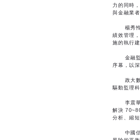
力的同時，
與金融業者
楊秀怜表
績效管理，
施的執行
金融監理
序幕，以深
政大數位金
驅動監理科技
李震華指
解決 70
分析、縮
中國信託