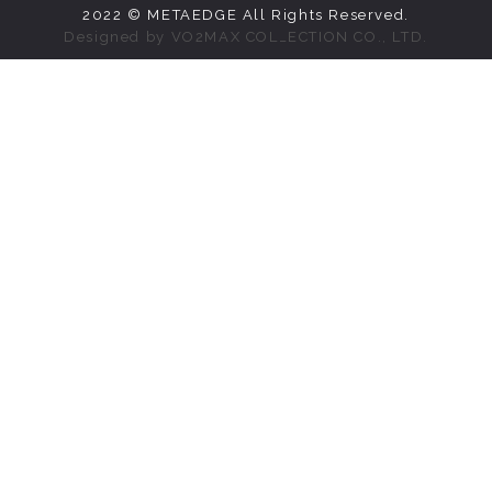
2022 © METAEDGE All Rights Reserved.
Designed by
VO2MAX COLLECTION CO., LTD.