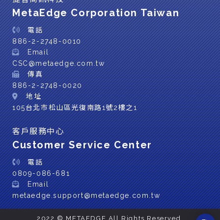
MetaEdge Corporation Taiwan
電話
886-2-2748-0010
Email
CSC@metaedge.com.tw
傳真
886-2-2748-0020
地址
105台北巿松山區光復南路1號2樓之1
客戶服務中心
Customer Service Center
電話
0809-086-681
Email
metaedge.support@metaedge.com.tw
2022 © METAEDGE All Rights Reserved.